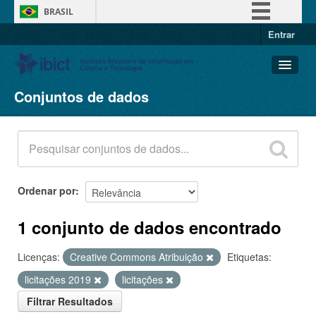
BRASIL
Entrar
Simplifique!
Comunica BR
Participe
Conjuntos de dados
Conjuntos de dados
Acesso à informação
Organizações
Legislação
Grupos
Canais
Sobre
Ordenar por
1 conjunto de dados encontrado
Licenças:
Creative Commons Atribuição
Etiquetas:
licitações 2019
licitações
Filtrar Resultados