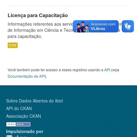
Licença para Capacitação
Informações referentes aos servidores do Instituto Brasileiro
de Informação em Ciência e Tecnologia (IBICT) afastados
para capacitação.
CSV
Você também pode ter acesso a esses registros usando a
API
(veja
Documentação da API
).
Sobre Dados Abertos do Ibict
API do CKAN
Associação CKAN
Impulsionado por