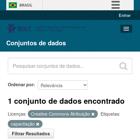
BRASIL
Entrar
Simplifique!
Comunica BR
Participe
Conjuntos de dados
Conjuntos de dados
Acesso à informação
Organizações
Legislação
Grupos
Canais
Sobre
Ordenar por
1 conjunto de dados encontrado
Licenças:
Creative Commons Atribuição
Etiquetas:
capacitação
Filtrar Resultados