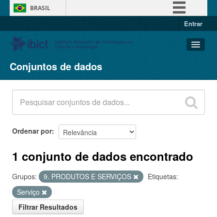
BRASIL
Entrar
Simplifique!
Comunica BR
Participe
Conjuntos de dados
Conjuntos de dados
Acesso à informação
Organizações
Legislação
Grupos
Canais
Sobre
Ordenar por
1 conjunto de dados encontrado
Grupos:
9. PRODUTOS E SERVIÇOS
Etiquetas:
Serviço
Filtrar Resultados