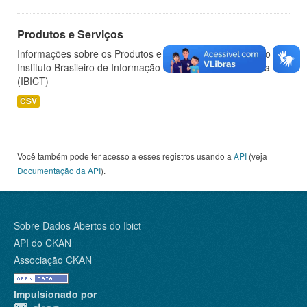
Produtos e Serviços
Informações sobre os Produtos e Serviços oferecidos pelo
Instituto Brasileiro de Informação em Ciência e Tecnologia
(IBICT)
CSV
Você também pode ter acesso a esses registros usando a
API
(veja
Documentação da API
).
Sobre Dados Abertos do Ibict
API do CKAN
Associação CKAN
Impulsionado por