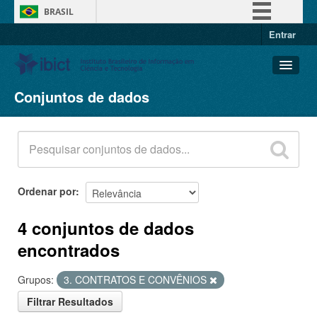
BRASIL
Entrar
Simplifique!
Comunica BR
Participe
Conjuntos de dados
Conjuntos de dados
Acesso à informação
Organizações
Legislação
Grupos
Canais
Sobre
Ordenar por
4 conjuntos de dados
encontrados
Grupos:
3. CONTRATOS E CONVÊNIOS
Filtrar Resultados