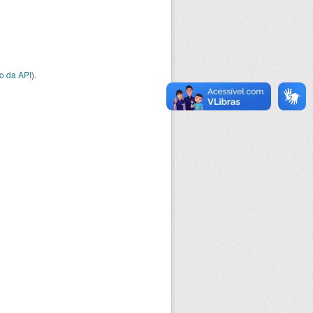
o da API
).