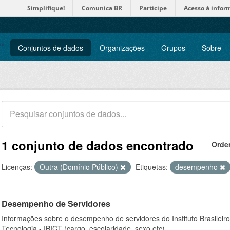
Simplifique!
Comunica BR
Participe
Acesso à infor
Conjuntos de dados
Organizações
Grupos
Sobre
1 conjunto de dados encontrado
Orde
Licenças:
Outra (Domínio Público)
Etiquetas:
desempenho
Desempenho de Servidores
Informações sobre o desempenho de servidores do Instituto Brasileir
Tecnologia - IBICT (cargo, escolaridade, sexo etc).