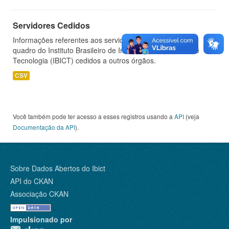
Servidores Cedidos
Informações referentes aos servidores pertencentes ao
quadro do Instituto Brasileiro de Informação em Ciência e
Tecnologia (IBICT) cedidos a outros órgãos.
CSV
Você também pode ter acesso a esses registros usando a
API
(veja
Documentação da API
).
Sobre Dados Abertos do Ibict
API do CKAN
Associação CKAN
Impulsionado por