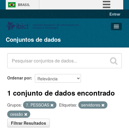
BRASIL
Entrar
Simplifique!
Comunica BR
Participe
Conjuntos de dados
Conjuntos de dados
Acesso à informação
Organizações
Legislação
Grupos
Canais
Sobre
Ordenar por
1 conjunto de dados encontrado
Grupos:
7. PESSOAS
Etiquetas:
servidores
cessão
Filtrar Resultados