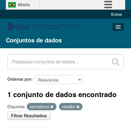
BRASIL
Entrar
Simplifique!
Comunica BR
Participe
Conjuntos de dados
Conjuntos de dados
Acesso à informação
Organizações
Legislação
Grupos
Canais
Sobre
Ordenar por
1 conjunto de dados encontrado
Etiquetas:
servidores
cessão
Filtrar Resultados