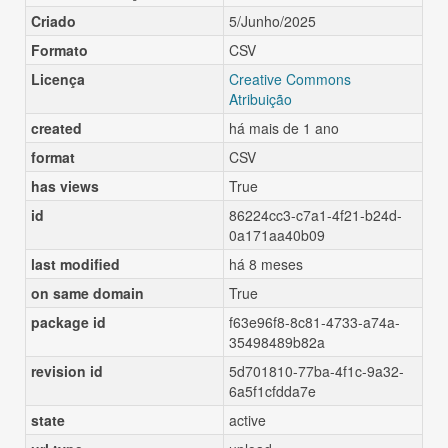
Criado
5/Junho/2025
Formato
CSV
Licença
Creative Commons
Atribuição
created
há mais de 1 ano
format
CSV
has views
True
id
86224cc3-c7a1-4f21-b24d-
0a171aa40b09
last modified
há 8 meses
on same domain
True
package id
f63e96f8-8c81-4733-a74a-
35498489b82a
revision id
5d701810-77ba-4f1c-9a32-
6a5f1cfdda7e
state
active