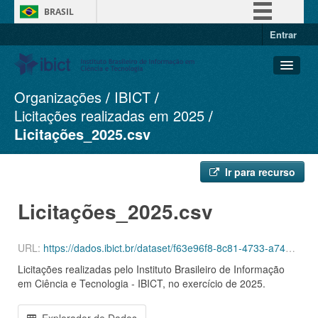
BRASIL
Entrar
Simplifique!
Comunica BR
Participe
Organizações
IBICT
Conjuntos de dados
Acesso à informação
Licitações realizadas em 2025
Organizações
Legislação
Licitações_2025.csv
Grupos
Canais
Sobre
Ir para recurso
Licitações_2025.csv
URL:
https://dados.ibict.br/dataset/f63e96f8-8c81-4733-a74a-35498489b82a/resource/86224cc3-c7a1-4f21-b24d-0a171aa40b09/download/licitacoes_2025.csv
Licitações realizadas pelo Instituto Brasileiro de Informação
em Ciência e Tecnologia - IBICT, no exercício de 2025.