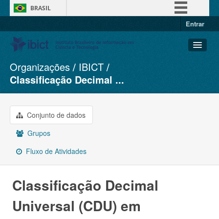
BRASIL
Entrar
Simplifique!
Comunica BR
Participe
Organizações
IBICT
Conjuntos de dados
Acesso à informação
Classificação Decimal ...
Organizações
Legislação
Grupos
Canais
Conjunto de dados
Sobre
Grupos
Fluxo de Atividades
Classificação Decimal
Universal (CDU) em