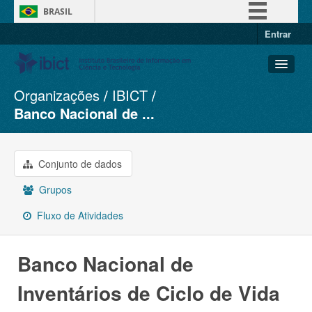
BRASIL
Entrar
Simplifique!
Comunica BR
Participe
Organizações
IBICT
Conjuntos de dados
Acesso à informação
Banco Nacional de ...
Organizações
Legislação
Grupos
Canais
Conjunto de dados
Sobre
Grupos
Fluxo de Atividades
Banco Nacional de
Inventários de Ciclo de Vida